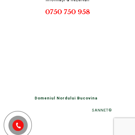
0750 750 958
©
2026
Domeniul Nordului Bucovina
: Cazare,
Restaurant à la carte, Salon evenimente, Centru SPA.
Creare site & optimizare Google -
SANNET®